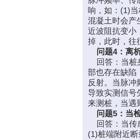
脉冲频率、
传
响，如：(1
混凝土时会产生
近波阻抗变小
掉，此时，往
问题4：离
回答：当桩
部也存在缺陷
反射。当脉冲
导致实测信号
来测桩，当遇
问题5：当
回答：当传
(1)桩端附