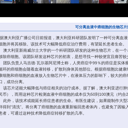
可分离血液中癌细胞的生物芯片
据澳大利亚广播公司日前报道，澳大利亚科研团队发明了一种可分离血液
细胞并将其移除。该技术可大幅降低癌症治疗费用，有望延长患者生命。
澳大利亚新南威尔士大学的一个科研团队研发的这种生物芯片，在一个名
移除癌细胞。该团队研发这种芯片的初衷，是想寻找一种较便宜且痛苦较
团队负责人马吉德·瓦尔基阿尼博士称，人类癌症中99％的癌症是实体
循环的癌细胞会随着血液转移，扩散到身体其他部位。根据癌细胞比健康
康细胞和癌细胞的血液放入生物芯片中，在液体压力的影响下，较大的癌
口，成功分离。
该芯片还能大幅降低与癌症相关的治疗成本。据了解，澳大利亚进行肿瘤检
民币），而用这种芯片检测血液中癌细胞的成本仅为50到100澳元（约合2
此外，该技术或能延长癌症患者的生命。有医生建议，如果能制作大型
样得到“清洗”。将分离了癌细胞的血液重新输回患者体内，也避免了因输
患者，可通过这种技术降低癌症转移扩散的几率。