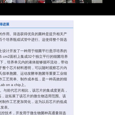
得进展
的作用。筛选获得优良的菌种是提升相关产
百个培养瓶或试管中进行。这使得整个筛选
设计开发了一种用于细菌平行悬浮培养的
5 cm2面积上集成32个独立平行的细菌培养
动下，培养单元内的液体能够循环流动，带动
于整个芯片材料透明，可以随时观察芯片内
氏假单胞菌、运动发酵单胞菌等重要工业细
作工艺简单、制作成本低，是一种高效的细
n a chip上。
。与前代芯片相比，该芯片的集成度更高，
高，这拓展了该芯片的微生物适用范围。该
的制作工艺更加简化，这为以后芯片的低成
上发表。
流控技术，开发用于微生物菌种高通量筛选