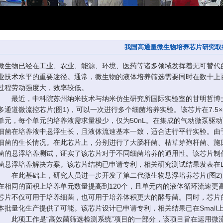
我国高通量微生物培养芯片研究取
微生物已经在工业、农业、能源、环境、医药等诸多领域发挥着无可替代
业技术水平的重要途径。通常，微生物的液体培养筛选需要同时在数十上
过程劳动强度大，效率较低。
最近，中科院苏州纳米技术与纳米仿生研究所国际实验室的甘明哲博士
多通道微流控芯片(图1)，可以一次进行多个细菌培养实验。该芯片在7.5×
单元，每个单元的培养液需求量极少，仅为50nL。在集成的气动微泵驱
细菌在培养液中悬浮生长，且液体流速基本一致，适合进行平行实验。由
细菌的生长情况。在此芯片上，分别进行了大肠杆菌、枯草芽孢杆菌、施
菌的悬浮培养测试，证实了该芯片对于不同细菌培养的通用性。该芯片制
菌悬浮培养解决方案。该芯片结构已申请专利，相关研究测试结果发表在Lab o
在此基础上，研究人员进一步开发了第二代微生物悬浮培养芯片(图2)
在相同的面积上培养单元数量提高到120个，且单元内的液体循环流速更
芯片不仅可用于培养细菌，也可用于培养体积更大的酵母菌。同时，芯片
本批量化生产提供了可能。该芯片设计已申请专利，相关结果已在Small
此项工作是“高效菌筛选检测系统”项目的一部分，该项目旨在运用微